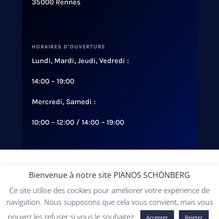
35000 Rennes
HORAIRES D’OUVERTURE
Lundi, Mardi, Jeudi, Vedredi :
14:00 – 19:00
Mercredi, Samedi :
10:00 – 12:00 / 14:00 – 19:00
Conception :
Diginsol
Bienvenue à notre site PIANOS SCHÖNBERG
Ce site utilise des cookies pour améliorer votre expérience de
©Tous droits réservés PIANOS-SCHÖNBERG 2021-
navigation. Nous supposons que cela vous convient, mais vous
2026
pouvez les refuser si vous le souhaitez.
Accepter
Rejeter