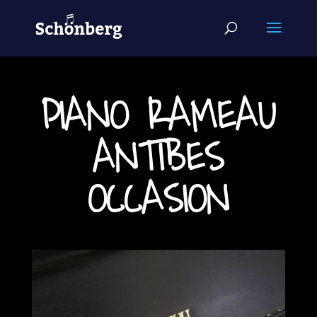
PIANO RAMEAU
ANTIBES
OCCASION